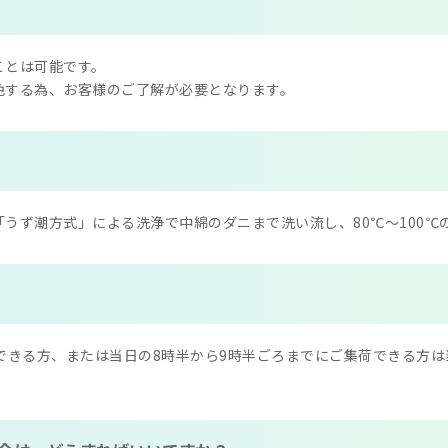
ことは可能です。
色する為、お客様のご了解が必要となります。
うず潮方式」による洗浄で中綿のダニまで洗い流し、80℃～100℃
できる方、または当日の8時半から9時半ごろまでにご集荷できる方