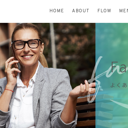
HOME
ABOUT
FLOW
ME
F
よくあ